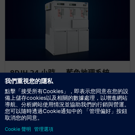
8DJH 24 小時 — 藍色地理系統
西門子 8DJH24 藍色 GIS 擴展經過驗證的 8DJH 開關設
備系列，提供可持續、環保的中壓解決方案。