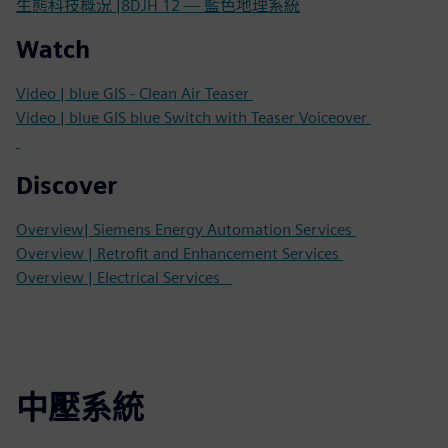
生態科技概況 |8DJH 12 — 藍色地理系統
Watch
Video | blue GIS - Clean Air Teaser
Video | blue GIS blue Switch with Teaser Voiceover
Discover
Overview| Siemens Energy Automation Services
Overview | Retrofit and Enhancement Services
Overview | Electrical Services
中壓系統