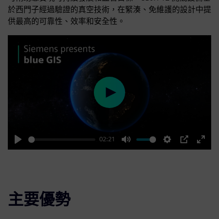
於西門子經過驗證的真空技術，在緊湊、免維護的設計中提
供最高的可靠性、效率和安全性。
Play
02:21
Play
Mute
Settings
PIP
Enter
fulls
主要優勢