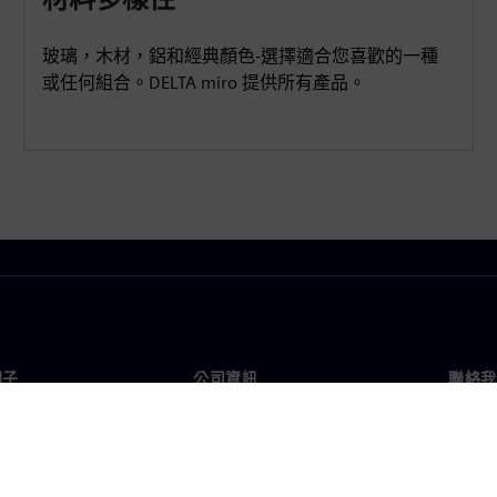
玻璃，木材，鋁和經典顏色-選擇適合您喜歡的一種
或任何組合。DELTA miro 提供所有產品。
門子
公司資訊
聯絡我
們
公司
聯絡
投資人關係
全球