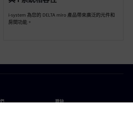
i-system 為您的 DELTA miro 產品帶來廣泛的元件和
房間功能。
們
職缺
工作與職缺
辦事處
開放職缺