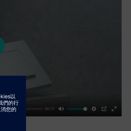
ay
00:13
Mute
Settings
PIP
Enter
fullscre