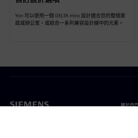
Yon 可以使用一個 DELTA miro 設計適合您的整個家
庭或辦公室，或結合一系列兼容設計線中的元素。
關於西
關於我
領導力