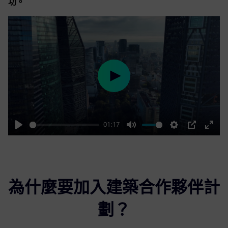
功。
Play
01:17
Play
Mute
Settings
PIP
Enter
fulls
為什麼要加入建築合作夥伴計
劃？