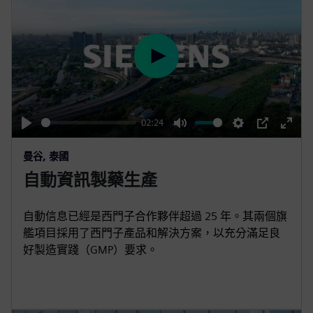
P
l
a
y
02:24
P
M
S
P
E
曼谷, 泰國
l
u
e
I
n
自動資訊製藥生產
a
t
t
P
t
y
e
t
e
i
r
自動信息已經是西門子合作夥伴超過 25 年。其兩個旗
艦項目採用了西門子產品和解決方案，以充分滿足良
n
f
好製造實踐（GMP）要求。
g
u
s
l
l
s