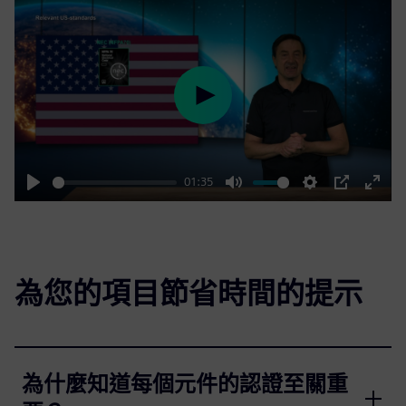
Play
01:35
Play
Mute
Settings
PIP
Enter
fulls
為您的項目節省時間的提示
為什麼知道每個元件的認證至關重