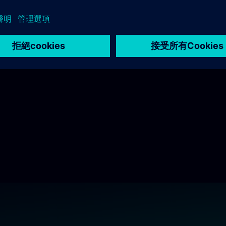
可提供即時洞察，無需手動輸入，無
PEARL 作為
延遲。更快的實驗，更快的決策。
通風研究，將模
設計中。