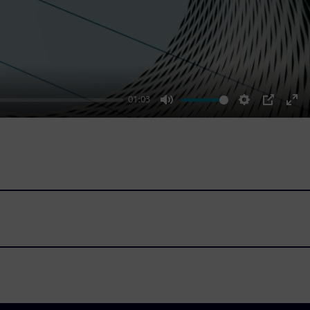
01:03
Mute
Settings
PIP
Ent
ful