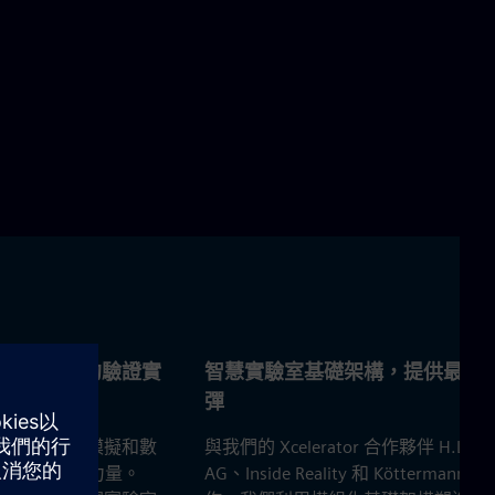
L：經差價合約驗證實
智慧實驗室基礎架構，提供最大
彈
展示了差價合約模擬和數
與我們的 Xcelerator 合作夥伴 H.Lüdi
實驗室中的力量。
AG、Inside Reality 和 Köttermann 合