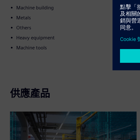
Machine building
Metals
Others
Heavy equipment
Machine tools
供應產品