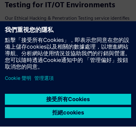
Testing for IT/OT Environments
Our Ethical Hacking & Penetration Testing service identifies
security weaknesses across IT, OT, and hybrid
environments. We simulate real-world attacks to assess
technical controls, processes, and human factors, enabling
risk-base...
深入了解