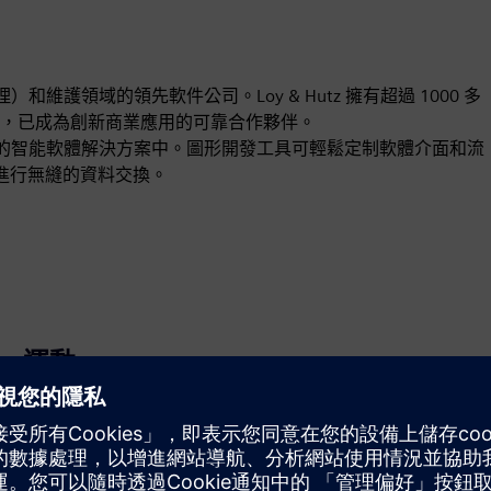
管理）和維護領域的領先軟件公司。Loy & Hutz 擁有超過 1000 多
，已成為創新商業應用的可靠合作夥伴。
到全面的智能軟體解決方案中。圖形開發工具可輕鬆定制軟體介面和流
系統進行無縫的資料交換。
運動
Build
透過建立新產品來擴展或建置西門子 Xcelerator 產品／解
決方案，或透過整合西門子 Xcelerator 產品和自有產品建
立全新客戶解決方案