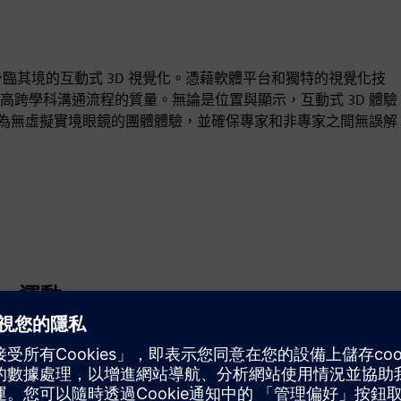
Web、身臨其境的互動式 3D 視覺化。憑藉軟體平台和獨特的視覺化技
溯性，提高跨學科溝通流程的質量。無論是位置與顯示，互動式 3D 體驗
成為無虛擬實境眼鏡的團體體驗，並確保專家和非專家之間無誤解
運動
Build
透過建立新產品來擴展或建置西門子 Xcelerator 產品／解
決方案，或透過整合西門子 Xcelerator 產品和自有產品建
立全新客戶解決方案