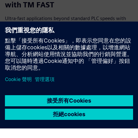
with TM FAST
Ultra-fast applications beyond standard PLC speeds with
our FPGA design service for the Siemens TM FAST for your
S7-1500, S7-1200 or custom application. We deliver the
custom FPGA logic, so you can focus on your core solution.
Usi...
深入了解