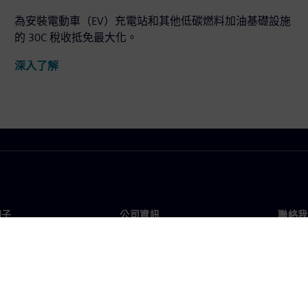
為安裝電動車（EV）充電站和其他低碳燃料加油基礎設施
的 30C 稅收抵免最大化。
深入了解
門子
公司資訊
聯絡我
們
公司
聯絡
投資人關係
全球
息及新聞
策略