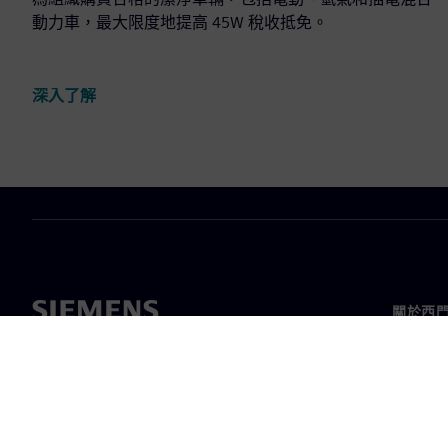
動力車，最大限度地提高 45W 稅收抵免。
深入了解
關於西
關於我
領導力
最新消