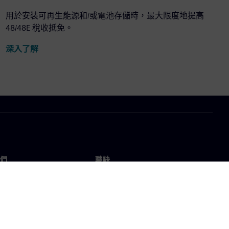
用於安裝可再生能源和/或電池存儲時，最大限度地提高
48/48E 稅收抵免。
深入了解
們
職缺
工作與職缺
辦事處
開放職缺