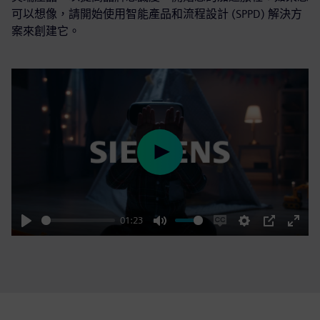
可以想像，請開始使用智能產品和流程設計 (SPPD) 解決方
案來創建它。
Play
01:23
Play
Mute
Enable
Settings
PIP
Enter
captions
fulls