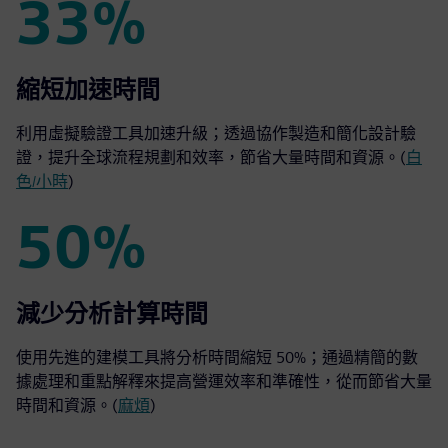
33%
33%
縮短加速時間
利用虛擬驗證工具加速升級；透過協作製造和簡化設計驗
證，提升全球流程規劃和效率，節省大量時間和資源。(
白
色/小時
)
50%
50%
減少分析計算時間
使用先進的建模工具將分析時間縮短 50%；通過精簡的數
據處理和重點解釋來提高營運效率和準確性，從而節省大量
時間和資源。(
麻煩
)