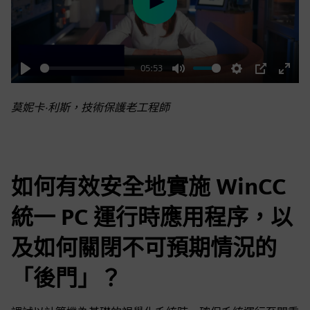
Play
05:53
Play
Mute
Settings
PIP
Enter
fulls
莫妮卡·利斯，技術保護老工程師
如何有效安全地實施 WinCC
統一 PC 運行時應用程序，以
及如何關閉不可預期情況的
「後門」？