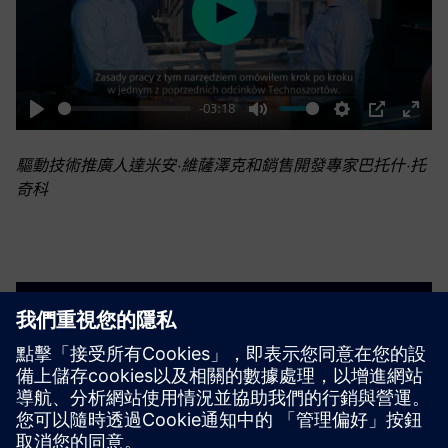
Play
-03:18
Play
Mute
Settings
PIP
Enter
fulls
驅動技術推廣人達米安·維薩澤克和銷售開發專家巴托什·托
奇科
聯絡
有疑問嗎？錯過您想要觀看的視頻嗎？讓我們知道！
聯絡西門子波蘭