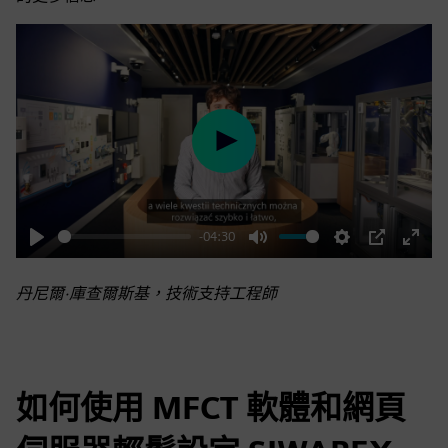
Play
-04:30
Play
Mute
Settings
PIP
Enter
fulls
丹尼爾·庫查爾斯基，技術支持工程師
如何使用 MFCT 軟體和網頁