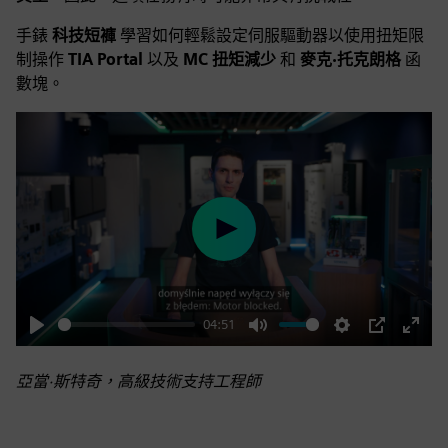
手錶
科技短褲
學習如何輕鬆設定伺服驅動器以使用扭矩限
制操作
TIA Portal
以及
MC 扭矩減少
和
麥克·托克朗格
函
數塊。
Play
04:51
Play
Mute
Settings
PIP
Enter
fulls
亞當·斯特奇，高級技術支持工程師