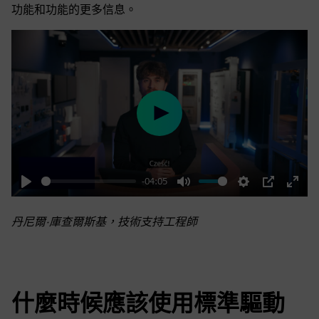
功能和功能的更多信息。
Play
-04:05
Play
Mute
Settings
PIP
Enter
fulls
丹尼爾·庫查爾斯基，技術支持工程師
什麼時候應該使用標準驅動