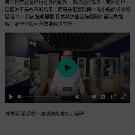
時它們可能會出現意外的問題，例如通信缺乏。有趣的是，
這通常不是故障的結果，而是在配置階段中的小錯誤或忽略
過程中。手錶
技術攝影
探索與這些設備相關的最常見挑
戰，並學習如何有效地解決它們。
Play
-03:14
Play
Mute
Settings
PIP
Enter
fulls
托馬斯·霍弗勒，高級技術支持工程師