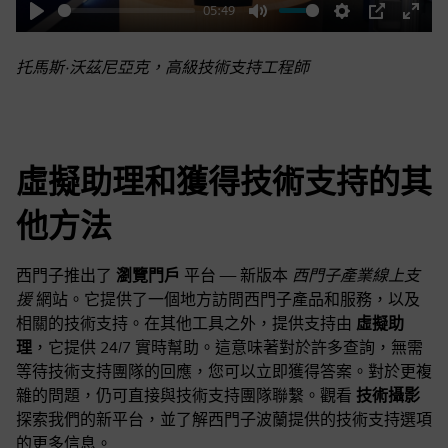
05:49
Play
Mute
Settings
PIP
Enter
fulls
托馬斯·沃茲尼亞克，高級技術支持工程師
虛擬助理和獲得技術支持的其
他方法
西門子推出了
瀏覽門戶
平台 — 新版本
西門子產業線上支
援
網站。它提供了一個地方訪問西門子產品和服務，以及
相關的技術支持。在其他工具之外，提供支持由
虛擬助
理
，它提供 24/7 實時幫助。這意味著對於許多查詢，無需
等待技術支持團隊的回應，您可以立即獲得答案。對於更複
雜的問題，仍可直接與技術支持團隊聯繫。觀看
技術攝影
探索我們的新平台，並了解西門子波蘭提供的技術支持選項
的更多信息。