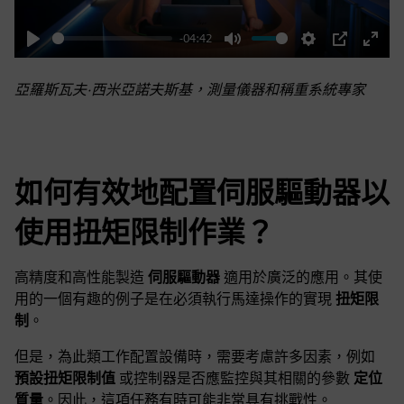
-04:42
Play
Mute
Settings
PIP
Enter
fulls
亞羅斯瓦夫·西米亞諾夫斯基，測量儀器和稱重系統專家
如何有效地配置伺服驅動器以
使用扭矩限制作業？
高精度和高性能製造
伺服驅動器
適用於廣泛的應用。其使
用的一個有趣的例子是在必須執行馬達操作的實現
扭矩限
制
。
但是，為此類工作配置設備時，需要考慮許多因素，例如
預設扭矩限制值
或控制器是否應監控與其相關的參數
定位
質量
。因此，這項任務有時可能非常具有挑戰性。