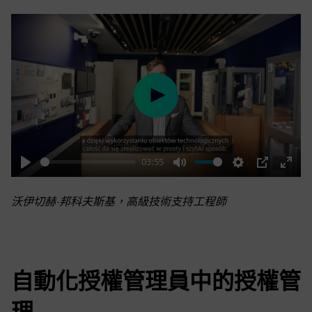
Play
03:55
Play
Mute
Settings
PIP
Enter
fulls
沃伊切赫·邦科夫斯基，高級技術支持工程師
自動化授權管理員中的授權管
理