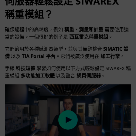
伺服器輕鬆設定 SIWAREX
稱重模組？
確保過程中的高精度，例如
稱重、測量和計量
需要使用適
當的設備。一個很好的例子是
西瓦雷克稱重模組
。
它們適用於各種感測器類型，並與其無縫整合
SIMATIC 設
備
以及
TIA Portal 平台
。它們被廣泛使用在
加工行業
。
手錶
科技短褲
學習如何使用以下方式輕鬆設定 SIWAREX 稱
重模組
多功能加工軟體
以及整合
網頁伺服器
。
Play