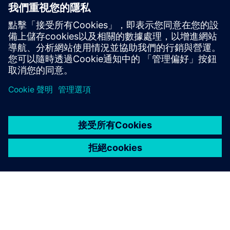
西門子中壓系統通過空氣和氣體絕緣開關設備確保可
靠的電源配電，適用於所有應用。