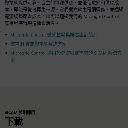
微電網提供可靠、自主的電源供應，並優化電網和供應成
本，即使是從可再生來源。它們獨立於主電網運作，並通過
電源調整節省成本。您可以通過我們的 Microgrid Control
應用程序實現這種靈活性。
Microgrid Control-微網哲學與概念設計簡介
微電網-實施微電網解決方案
Microgrid Control-適用於專案特定需求的 SICAM 解決方
案
SICAM 控制應用
下載