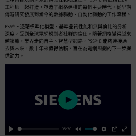
工程師一起打造，塑造了網格建模的每個主要時代，從早期
傳輸研究發展到當今的數據驅動、自動化驅動的工作流程。
PSS® E 憑藉標準化模型、基準品質性能和無與倫比的分析
深度，受到全球電網規劃者社群的信任。隨著網格變得越來
越複雜，業界走向自主、智慧型網路，PSS® E 能夠連接過
去與未來，數十年來值得信賴，旨在為電網規劃的下一步提
供動力。
Play
03:30
Play
Mute
Settings
PIP
Enter