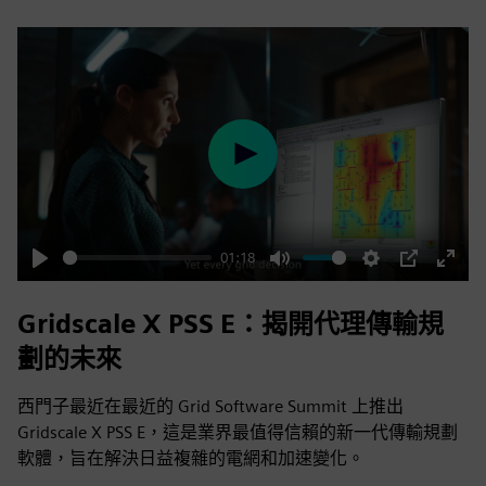
Play
01:18
Play
Mute
Settings
PIP
Enter
fulls
Gridscale X PSS E：揭開代理傳輸規
劃的未來
西門子最近在最近的 Grid Software Summit 上推出
Gridscale X PSS E，這是業界最值得信賴的新一代傳輸規劃
軟體，旨在解決日益複雜的電網和加速變化。