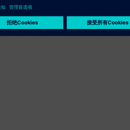
合同成绩已实现
一种服务材料需求的管理视图，可将产品的持续工程变更和升级
变更流程与实物资产之间的差异。它还可以充分考虑工程变更