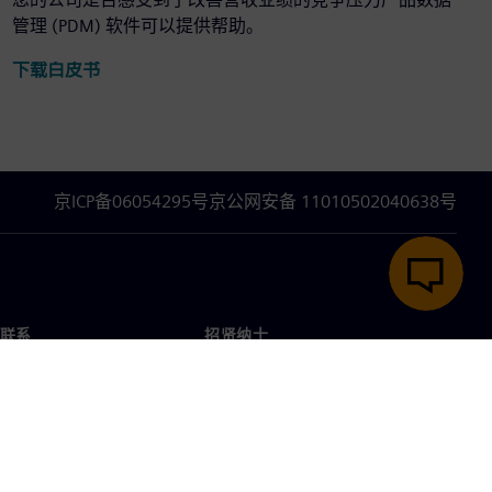
管理 (PDM) 软件可以提供帮助。
下载白皮书
京ICP备06054295号
京公网安备 11010502040638号
联系
招贤纳士
招贤纳士
办事处
空缺职位