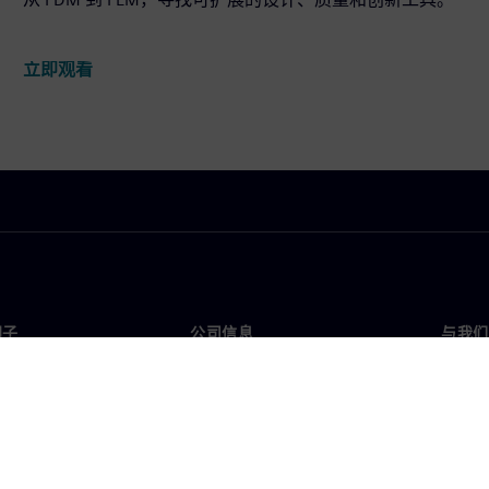
立即观看
门子
公司信息
与我们
们
公司
联系
投资者关系
全球
媒体
策略