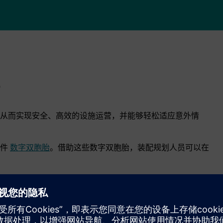
从而实现安全、高效的设施运营，并能够轻松适应意外情
组件
数字双胞胎
。借助这些数字双胞胎，装配规划人员可以在
) 功能为整个制造商组织提供了物料清单信息的通用来源。它允
品定义与需要制造、服务和支持知识的合作伙伴和供应商联系
并告知车间要制造什么。
操作编写电子工作指令。制造过程规划软件将文本说明链接到参