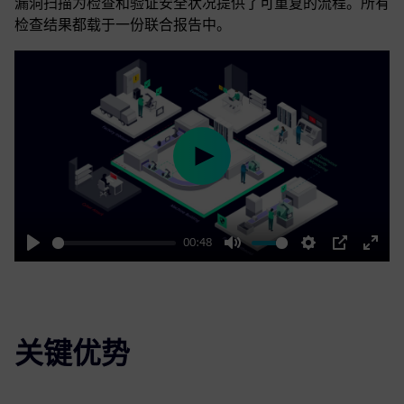
漏洞扫描为检查和验证安全状况提供了可重复的流程。所有
检查结果都载于一份联合报告中。
Play
00:48
Play
Mute
Settings
PIP
Enter
fulls
关键优势