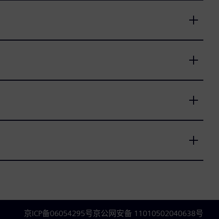
京ICP备06054295号
京公网安备 11010502040638号