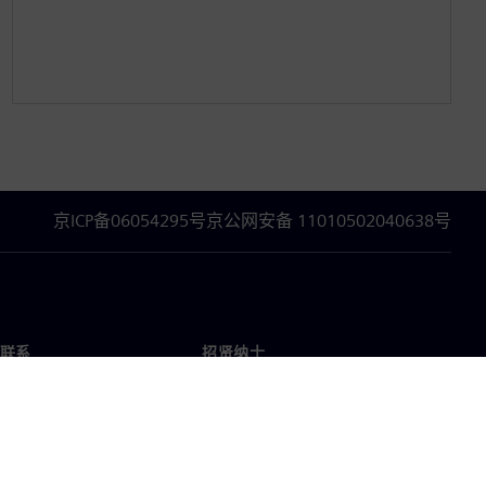
京ICP备06054295号
京公网安备 11010502040638号
联系
招贤纳士
招贤纳士
办事处
空缺职位