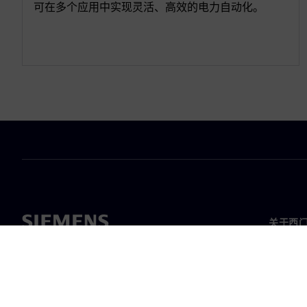
可在多个应用中实现灵活、高效的电力自动化。
关于西
关于我
领导层
新闻与