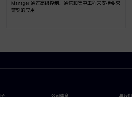
Manager 通过高级控制、通信和集中工程来支持要求
苛刻的应用
门子
公司信息
与我们
们
公司
联系
投资者关系
全球
媒体
策略