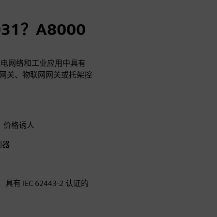
031？A8000
，专为配电网络和工业应用中具有
单网关、物联网网关或托架控
，价格诱人
制器
具有 IEC 62443‑2 认证的