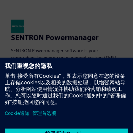
SENTRON Powermanager
SENTRON Powermanager software is your
comprehensive energy management system (EMS)
with advanced functions for industrial, building and
infrastructure applications.
京ICP备06054295号
京公网安备 11010502040638号