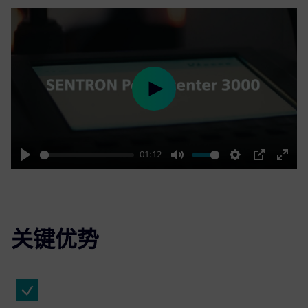
Play
01:12
Play
Mute
Settings
PIP
Enter
fulls
关键优势