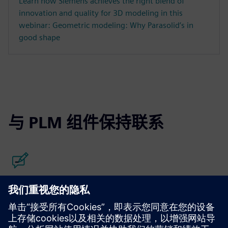
Learn how Siemens achieves the right blend of
innovation and quality for 3D modeling in this
webinar: Geometric modeling: Why Parasolid’s in
good shape
与 PLM 组件保持联系
阅读博客
获得有关 PLM 组件和整个 PLM 市场的新视角。
访问 PLM 组件博客