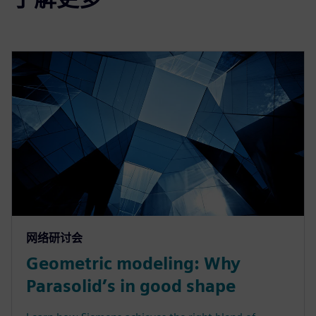
网络研讨会
Geometric modeling: Why
Parasolid’s in good shape