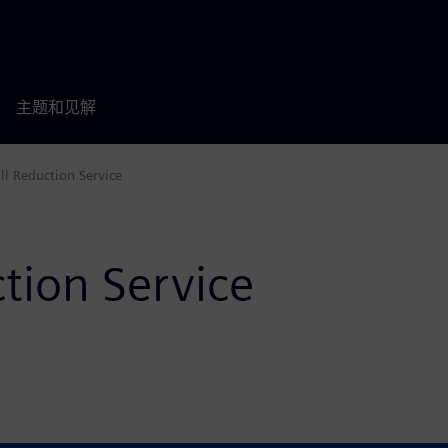
主题和见解
all Reduction Service
ction Service