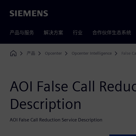
Siemens
产品与服务
解决方案
行业
合作伙伴生态系统
产品
Opcenter
Opcenter Intelligence
False C
Home
AOI False Call Redu
Description
AOI False Call Reduction Service Description