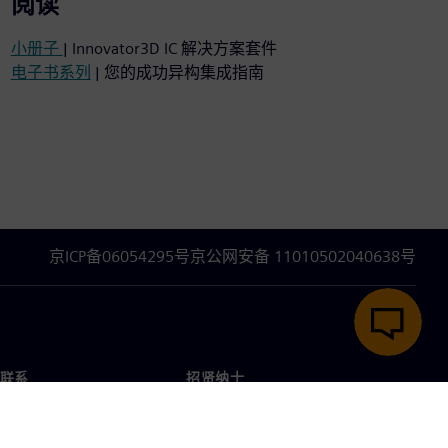
阅读
小册子
| Innovator3D IC 解决方案套件
电子书系列
| 您的成功异构集成指南
京ICP备06054295号
京公网安备 11010502040638号
联系
招贤纳士
招贤纳士