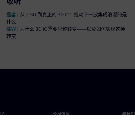
收听
播客
| 从 2.5D 到真正的 3D IC：推动下一波集成浪潮的是
什么
播客
| 为什么 3D IC 需要思维转变——以及如何实现这种
转变
门子
公司信息
与我们
们
公司
联系