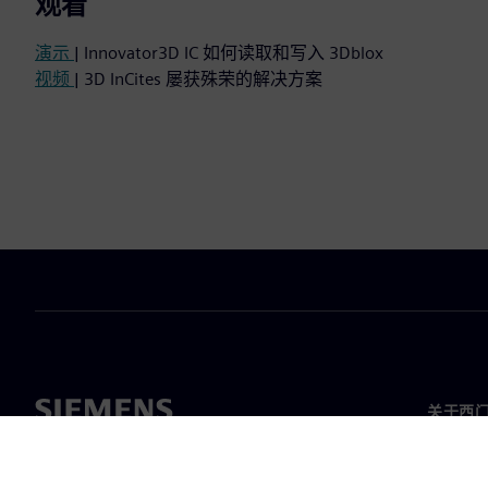
观看
演示
| Innovator3D IC 如何读取和写入 3Dblox
视频
| 3D InCites 屡获殊荣的解决方案
关于西
关于我