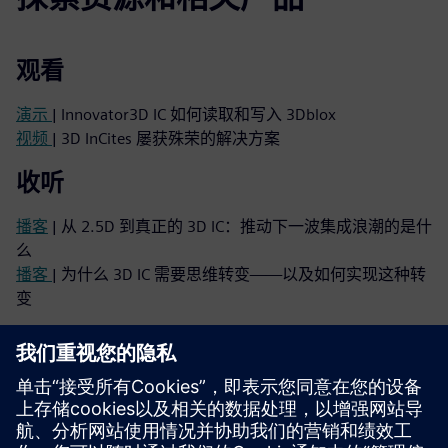
观看
演示
| Innovator3D IC 如何读取和写入 3Dblox
视频
| 3D InCites 屡获殊荣的解决方案
收听
播客
| 从 2.5D 到真正的 3D IC：推动下一波集成浪潮的是什
么
播客
| 为什么 3D IC 需要思维转变——以及如何实现这种转
变
阅读
小册子
| Innovator3D IC 解决方案套件
电子书系列
| 您的成功异构集成指南