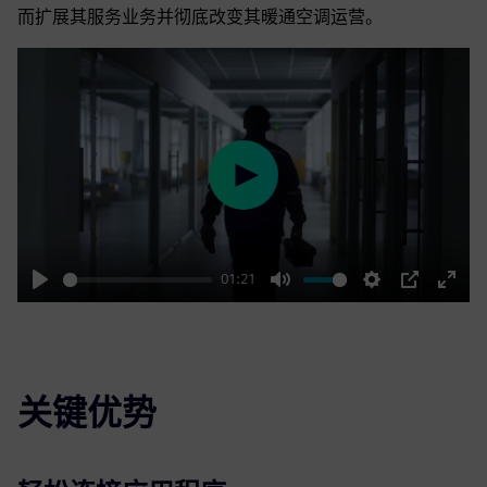
而扩展其服务业务并彻底改变其暖通空调运营。
Play
01:21
Play
Mute
Settings
PIP
Enter
fulls
关键优势