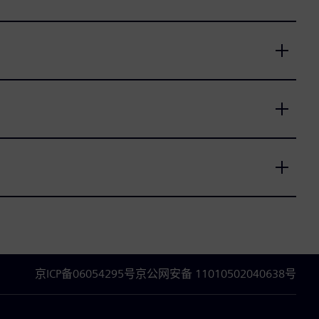
京ICP备06054295号
京公网安备 11010502040638号