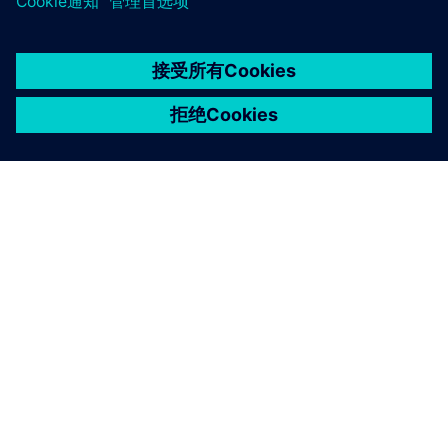
食品和饮料
了解食品行业的数字化和自动化如何提高可持续性。
本产品描述仅供一般信息之用。它不包含也不应解释为提交
订立融资协议的要约或邀请。融资协议只能根据个人情况来
考虑。Siemens Financial Services通过其SFS公司提供融资解
决方案，这些公司在多个国家开展业务，并提供受适用法律
和监管限制的产品。