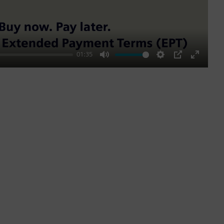
01:35
Mute
Settings
PIP
Enter
fullscre