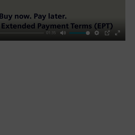
01:35
Mute
Settings
PIP
Enter
fullscre