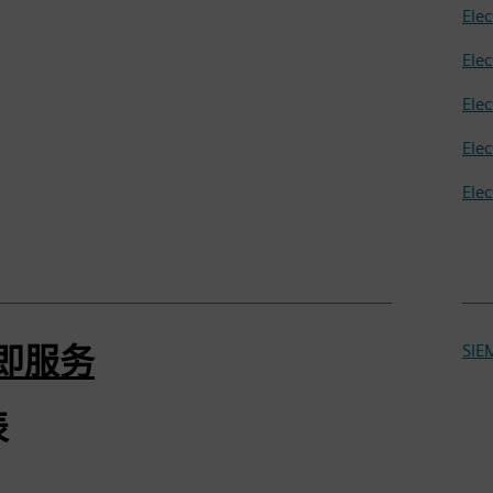
Ele
Ele
Ele
Ele
Ele
m即服务
SIE
表