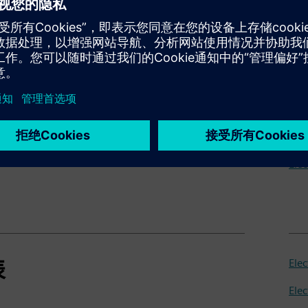
Si
rification X
Ele
Ele
表
Ele
表
Ele
Ele