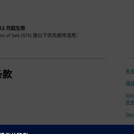
 12 月起生效
erms of Sale (STS) 按以下优先顺序适用：
条款
补充条
增
Sie
补
Si
Si