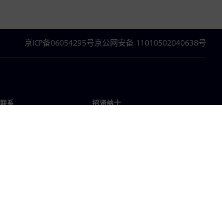
京ICP备06054295号
京公网安备 11010502040638号
联系
招贤纳士
招贤纳士
办事处
空缺职位