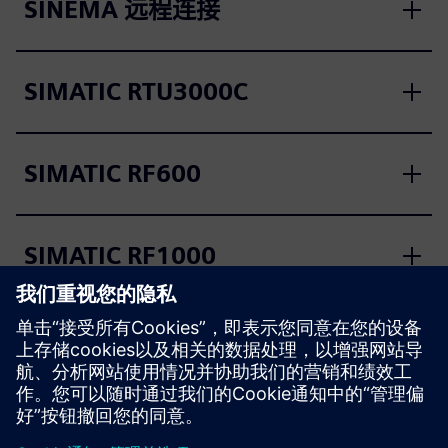
SINEMA 远程连接
SIMATIC RTU3000C
SIMATIC RF600
SIMATIC RF1000
射频识别 SIMATIC RF360R