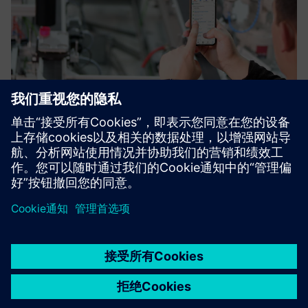
采用以客户为中心的服务方法
使用适用于 Salesforce 的 Teamcenter SLM 探索以客户为中
心的服务方法。
探索 Teamcenter SLM for Salesforce
Salesforce AppExchange 上的
售后市场 
Teamcenter SLM
在这份由 S
了解服务
了解 Teamcenter SLM 如何将 PLM 和 CRM