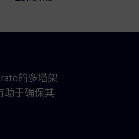
trato的多塔架
Solido Varia
这有助于确保其
更高的验证精度和
处，并使用由Arm 
Graviton2
步扩大这种优势