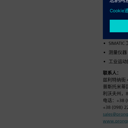
色情组
西门子乌克
SIMATI
测量仪器 (
工业运动控
联系人：
兹利特纳街 4
普斯托米蒂
利沃夫州，8
电话：+38 (09
+38 (098) 2
sales@pron
www.prongr