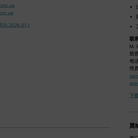
com.ua
om.ua
.2026.01-I
联
M. 
敖德
电话：
传真：
sec
www
下载
莫