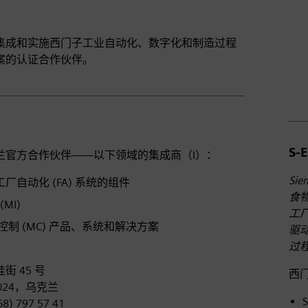
ㅤ
ㅤ
集成和实施西门子工业自动化、数字化和制造过程
ㅤ
案的认证合作伙伴。
ㅤ
S-
兰官方合作伙伴——以下领域的集成商（I）：
Sie
C 工厂自动化 (FA) 系统的组件
食
MI)
工
制 (MC) 产品、系统和解决方案
驱
过程
街 45 号
西
024，乌克兰
8) 797 57 41