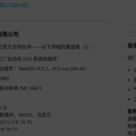
ㅤ
.2026.05-I
ㅤ
 有限公司
投
兰官方合作伙伴——以下领域的集成商（I）：
西
C 工厂自动化 (FA) 系统的组件
：SIMATIC PCS 7、PCS neo (PA AE)
MI)
动系统 (MC GMC)
 St.
联
l，基辅州，08290，乌克兰
谢霍
1) 218 74 76
敖德
18 74 77
电话：