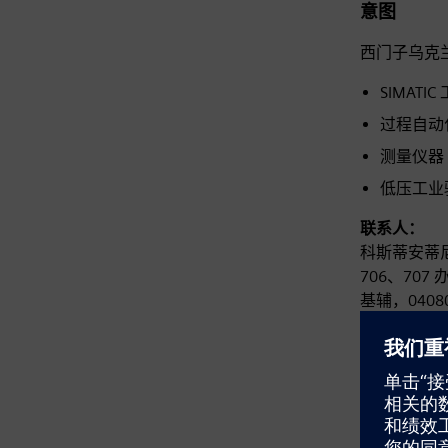
意图
西门子乌克
SIMATI
过程自动化组件
测量仪器 (
低压工业驱
联系人：
科斯蒂安蒂尼
706、707
基辅，040
电话/传真：+38
sales@inten
www.inteng
下载证书编号DI