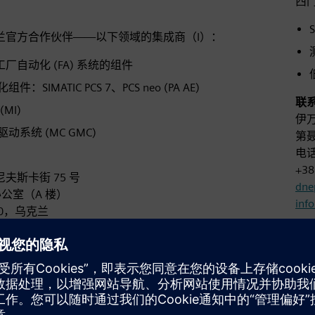
西
兰官方合作伙伴——以下领域的集成商（I）：
C 工厂自动化 (FA) 系统的组件
：SIMATIC PCS 7、PCS neo (PA AE)
联
MI)
伊万
动系统 (MC GMC)
第聂
电话：
+38
夫斯卡街 75 号
dne
 办公室（A 楼）
inf
80，乌克兰
www
 (044) 293 25 00
gin.com.ua
下载
in.com.ua
ㅤ
ㅤ
.2026.03-I