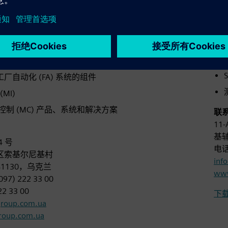
NA
西
兰官方合作伙伴——以下领域的集成商（I）：
C 工厂自动化 (FA) 系统的组件
MI)
制 (MC) 产品、系统和解决方案
联
11-
基辅
 号
电话：
区索基尔尼基村
inf
1130，乌克兰
www
7) 222 33 00
22 33 00
下载
group.com.ua
ㅤ
oup.com.ua