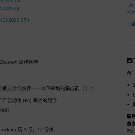
om.com.ua
sal
m.com.ua
www
.2026.07-I
下载
ㅤ
西
G Solution 合作伙伴
西
兰官方合作伙伴——以下领域的集成商（I）：
C 工厂自动化 (FA) 系统的组件
MI)
联
总
 Proskury 街 1 号，12 号楼
Pro