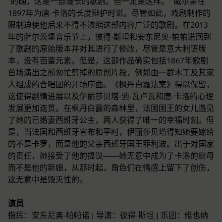
“的确，这是一部漫长的歌剧。但一定是这样。” 威尔第在
1897年为唐·卡洛的长度辩护时说。尽管如此，戏剧制作的
限制迫使他后来不得不浓缩这部内容广泛的歌剧。在2013
年的萨尔茨堡音乐节上，彼得·斯坦和安东尼奥·帕帕诺回到
了歌剧的原始版本并对其进行了修改，尽管是意大利语版
本，没有芭蕾元素。但是，这部作品确实包括1867年歌剧
首场演出之前匆忙剪掉的原创片段，例如由一群木工及其家
人组成的合唱团的开场序曲。《枫丹白露法案》得以保留，
这使得剧情进展以及伊丽莎贝塔·迪·瓦卢瓦和唐·卡洛的心理
发展更加连贯。在枫丹白露的森林里，法国国王的女儿遇见
了她的已婚妻西班牙公主，两人获得了唯一的幸福时刻。但
是，当法国和西班牙宣布和平时，伊丽莎贝塔得知她要嫁给
的不是卡罗，而是他的父亲西班牙国王菲利波。出于对国家
的责任，她接受了他的提议——她无意中成为了卡洛的继母
而不是他的新娘，从那时起，角色们在情感上留下了创伤，
这无意中是毁灭性的。
演员
指挥：安东尼奥·帕帕诺 | 导演：彼得·斯坦 | 乐团：维也纳