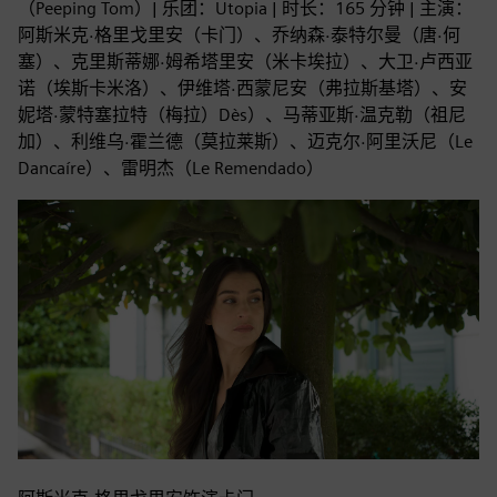
（Peeping Tom）| 乐团：Utopia | 时长：165 分钟 | 主演：
阿斯米克·格里戈里安（卡门）、乔纳森·泰特尔曼（唐·何
塞）、克里斯蒂娜·姆希塔里安（米卡埃拉）、大卫·卢西亚
诺（埃斯卡米洛）、伊维塔·西蒙尼安（弗拉斯基塔）、安
妮塔·蒙特塞拉特（梅拉）Dès）、马蒂亚斯·温克勒（祖尼
加）、利维乌·霍兰德（莫拉莱斯）、迈克尔·阿里沃尼（Le
Dancaíre）、雷明杰（Le Remendado）