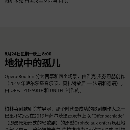
阿斯米克·格里戈里安饰演卡门。
8月24日星期一晚上 8:00
地狱中的孤儿
Opéra-Bouffon 分为两幕和四个场景，由雅克·奥芬巴赫创作
（2019 年萨尔茨堡音乐节，莫扎特故居 — 法语和德语）。
由 ORF、ZDF/ARTE 和 UNITEL 制作的。
柏林喜剧歌剧院前导演、那个时代最成功的歌剧制作人之一
巴里·科斯基在2019年萨尔茨堡音乐节上以 “Offenbachiade”
（即最原始形式的轻歌剧）的原型Orphée aux enfers疯狂地
介绍了自己。曾经被埃米尔·佐拉描述为 “不敬之火” 的 “对神