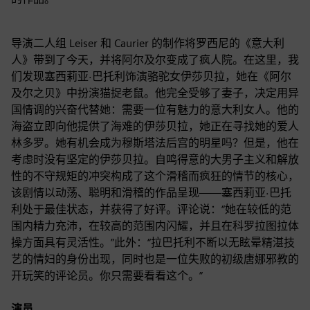
导演二人组 Leiser 和 Caurier 的制作将罗西尼的《意大利
人》带到了今天，并将阿尔及尔变成了疯人院。在这里，我
们发现塞西莉亚·巴托利饰演骆驼女伊莎贝拉，她在《阿尔
及尔之贝》中扮演猫捉老鼠。他完全受够了妻子，决定用异
国情调的兴奋代替她：需要一位有魅力的意大利女人。他的
海盗立即向他提供了海难的伊莎贝拉，她正在寻找她的爱人
林多罗。她有机会成为穆斯塔法后宫的明星吗？但是，他在
考虑时没有坚定的伊莎贝拉。自鸣得意的大男子主义和解放
性的不守规矩的冲突构成了这个滑稽而疯狂的情节的核心，
该剧情以动荡、聪明和滑稽的作品呈现——塞西莉亚·巴托
利处于最佳状态，并获得了好评。评论说：“她在较低的范
围内精力充沛，在较高的范围内闪耀，并且在科罗拉图拉体
操方面具有灵活性。”此外：“拉巴托利不断以无眩晕精湛技
艺的情妇的身份出现，同时也是一位失败的初级唐娜邪教的
开玩笑的评论员。你只需要看看这个。”
演员