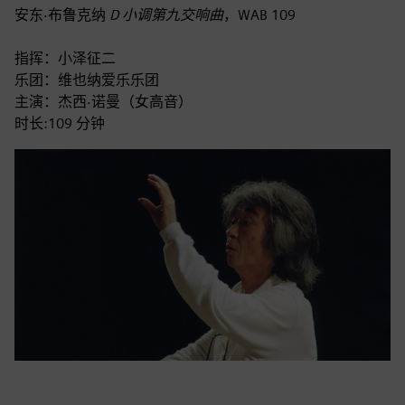
安东·布鲁克纳
D 小调第九交响曲
，WAB 109
指挥：小泽征二
乐团：维也纳爱乐乐团
主演：杰西·诺曼（女高音）
时长:109 分钟