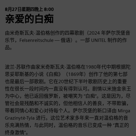
8月27日星期四晚上 8:00
亲爱的白痴
由米奇斯瓦夫·温伯格创作的四幕歌剧（2024 年萨尔茨堡音
乐节，Felsenreitschule — 俄语）。一部 UNITEL 制作的作
品。
波兰-苏联作曲家米奇斯瓦夫·温伯格在1980年代中期根据陀
思妥耶斯基的小说《白痴》（1869年）创作了他的第七部
也是最后一部歌剧。它在20世纪下半叶歌剧历史上的重要
性在很长一段时间内一直没有得到认可。剧情以米施金亲王
为中心，他已返回俄罗斯，被嘲笑为 “白痴”。这是因为，尽
管社会是残酷和不诚实的，但他相信人的善良，不带欺骗，
带着同情心和爱心对待每个人。萨尔茨堡的新口译由 Mirga
Grazinytè-Tyla 进行。这位艺术家多年来一直对温伯格的音
乐充满热情，与此同时，温伯格的音乐已变成一种 “真正的
终身激情”。