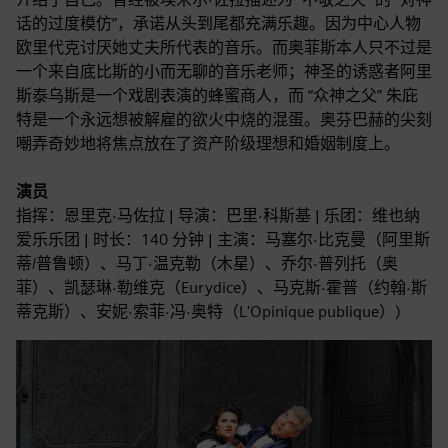
话的过度模仿”，承诺从头到尾都充满乐趣。因为中心人物
欧里代克讨厌她丈夫所代表的音乐。而奥菲斯本人只不过是
一个来自底比斯的小而无聊的音乐老师；神圣的诱惑者阿里
斯泰乌斯是一个戏剧表演的蜂蜜商人，而 “众神之父” 朱庇
特是一个永远想被解雇的欲火中烧的混蛋。奥芬巴赫的尖刻
嘲弄奇妙地将焦点放在了资产阶级理想和婚姻制度上。
演员
指挥：恩里克·马佐拉 | 导演：巴里·科斯基 | 乐团：维也纳
爱乐乐团 | 时长：140 分钟 | 主演：马塞尔·比克曼（阿里斯
蒂/普鲁顿）、马丁·温克勒（木星）、乔尔·普列托（奥
菲）、凯瑟琳·勒维克（Eurydice）、马克斯·霍普（约翰·斯
蒂克斯）、安妮·索菲·冯·奥特（L'Opinique publique）)