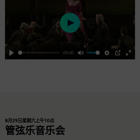
Play
-03:00
Play
Mute
Settings
PIP
Enter
fulls
8月29日星期六上午10点
管弦乐音乐会