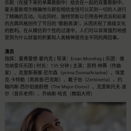
乐剧（在接下来的单幕歌剧中）结合在一起的双重歌剧中，
霍夫曼斯塔尔精确地与那些相信金钱可以买到一切的人进行
了精确的互动。与此同时，施特劳斯以引用各种流派和前辈
的古典风格创作了节日的 “歌剧表演”，从而庆祝了高级文化
的胜利。在从模仿到个性的过渡中，人们可以非常强烈地感
受到为什么财富的积累和人类精神是完全不同的两回事。
演员
指挥：曼弗雷德·霍内克 | 导演：Ersan Mondtag | 乐团：维
也纳爱乐乐团 | 时长：135 分钟 | 主演：凯特·林赛（作曲
家）、克里斯蒂娜·尼尔森（prima Donna/Ariadne）、埃里
克·卡特勒（男高音/巴克斯）、戴子怡（Zerbinetta）、约
翰内斯·西尔伯施耐德（The Major-Domo）、克里斯托夫·波
尔（音乐老师）、乔纳斯·哈克（舞蹈大师）