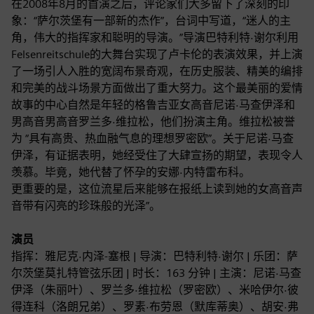
在2008年8月的首演之后，评论家们大多留下了深刻的印
象：“萨尔茨堡有一部新的杰作”，台词中写道，“迷人的主
角，伟大的指挥家和聪明的导演。”导演巴特利特·谢尔利用
Felsenreitschule的大舞台实现了卢卡伦的表演效果，并上演
了一场引人入胜的宽阔布景奇观，在历史服装、精美的编排
和完美的战斗场景方面做出了重大努力。这个最美丽的爱情
故事的中心自然是年轻的格鲁吉亚女高音尼诺·马查伊泽和
男高音男高音罗兰多·维拉松，他们扮演主角。维拉松被誉
为 “具有高贵、热血融气息的理想罗密欧”。关于尼诺·马查
伊泽，有证据表明，她经受住了大肆宣扬的期望，表现令人
羡慕。毕竟，她代替了怀孕的安娜·内特雷布科。
更重要的是，这位流星后来能够在报纸上读到她的女高音声
音带有闪亮的珍珠般的光泽”。
演员
指挥：雅尼克·内泽-塞根 | 导演：巴特利特·谢尔 | 乐团：萨
尔茨堡莫扎特管弦乐团 | 时长：163 分钟 | 主演：尼诺·马查
伊泽（朱丽叶）、罗兰多·维拉松（罗密欧）、米哈伊尔·彼
得连科（洛朗兄弟）、罗素·布劳恩（默库蒂奥）、胡安·弗