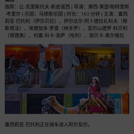
指挥：让-克里斯托夫·斯皮诺西 | 导演：摩西·莱瑟/帕特里斯
·考里尔 | 乐团：马修斯乐团 | 时长：163 分钟 | 主演：塞西
莉亚·巴托利（伊莎贝拉）、伊尔达尔·阿卜德拉扎科夫（穆
斯塔法）、埃德加多·罗查（林多罗）、亚历山德罗·科贝利
（塔德奥）、何塞·科卡·洛萨（哈利）、丽贝卡·奥尔维拉
塞西莉亚·巴托利正在骑车进入阿尔及尔。