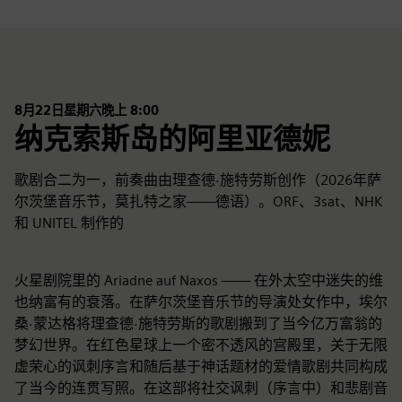
8月22日星期六晚上 8:00
纳克索斯岛的阿里亚德妮
歌剧合二为一，前奏曲由理查德·施特劳斯创作（2026年萨
尔茨堡音乐节，莫扎特之家——德语）。ORF、3sat、NHK
和 UNITEL 制作的
火星剧院里的 Ariadne auf Naxos —— 在外太空中迷失的维
也纳富有的衰落。在萨尔茨堡音乐节的导演处女作中，埃尔
桑·蒙达格将理查德·施特劳斯的歌剧搬到了当今亿万富翁的
梦幻世界。在红色星球上一个密不透风的宫殿里，关于无限
虚荣心的讽刺序言和随后基于神话题材的爱情歌剧共同构成
了当今的连贯写照。在这部将社交讽刺（序言中）和悲剧音