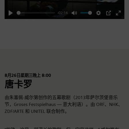
-02:14
Play
Mute
Settings
PIP
Enter
fulls
8月26日星期三晚上 8:00
唐卡罗
由朱塞佩·威尔第创作的五幕歌剧（2013年萨尔茨堡音乐
节，Groses Festspielhaus — 意大利语）。由 ORF、NHK、
ZDF/ARTE 和 UNITEL 联合制作。