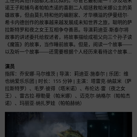
上任何其他作品都无法比拟的。尽管它最初是一个涉及塔米
诺王子和捕鸟者帕帕杰诺的喜剧二人组拯救帕米娜公主的英
雄故事，但由莫扎特和他的编剧家、才华横溢的伊曼纽尔·
希卡内德创作的故事越来越发展成未知世界之旅，聪明的萨
拉斯特罗和夜之女王互相争夺善恶。导演莉迪亚·斯泰尔将
故事的讲述委托给叙述者，将故事描绘成祖父向三个孙子读
《魔笛》的故事，当作睡前故事。但是，阅读一个故事——
以及听一个故事——还需要根据个人经历来看待这个故事...
演员
指挥：乔安娜·马尔维茨 | 导演：莉迪亚·施泰尔 | 乐团：维
也纳爱乐乐团 | 时长：155 分钟 | 主演：塔雷克·纳兹米（萨
拉斯特罗）、毛罗·彼得（塔米诺）、布伦达·雷（夜之女
王）、雷古拉·穆勒曼（帕米娜）、迈克尔·纳格尔（帕帕杰
诺）、玛丽亚·纳扎罗娃（帕帕赫纳）