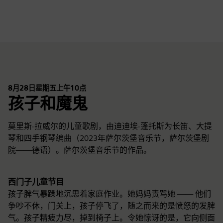
fulls
8月28日星期五上午10点
孩子和魔鬼
莫里斯·拉威尔的儿童歌剧，由迪迪埃·蓬托斯为长笛、大提
琴和四手钢琴编曲（2023年萨尔茨堡音乐节，萨尔茨堡剧
院——德语）。萨尔茨堡音乐节的作品。
西门子儿童节目
孩子脾气暴躁地沉思着家庭作业。她妈妈责骂她 —— 他们
争吵不休，门关上，孩子停飞了，随之而来的是愤怒的发脾
气。孩子精疲力尽，掉到椅子上。令她惊讶的是，它向侧面