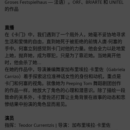
Groses Festspielhaus — 法语）。ORF、BR/ARTE 和 UNITEL
的作品
直播
在《卡门》中，我们遇到了一个局外人，她毫不妥协地寻求
生活和爱情的自由，直到她死于被拒绝的前情人唐·何塞的
手中。何塞立刻感觉到卡门对他的力量。他会全力以赴地爱
上她，抛弃她，成为罪犯，只是为了靠近她。当她离开他
时，他会杀了她...
在她的作品中，导演兼编舞家加布里埃拉·卡里佐（Gabriela
Carrizo）着手探索这位准神话女性的身份和动机，重点是
卡门和何塞的视角。就像她为 Peeping Tom 舞蹈剧团创作
的作品一样，她放大了角色的心理和潜意识。除了描绘一段
致命的关系外，卡里佐还打算让主角背景在故事的动态和悲
惨结果中扮演的角色显而易见。
演员
指挥：Teodor Currentzis | 导演：加布里埃拉·卡里佐