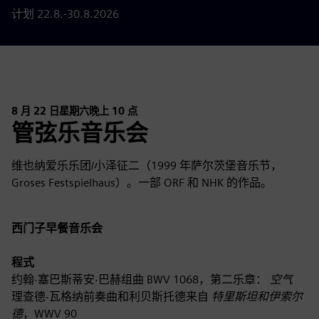
计划 22.8.-30.8.2026
8 月 22 日星期六晚上 10 点
管弦乐音乐会
维也纳爱乐乐团/小泽征二（1999 年萨尔茨堡音乐节，
Groses Festspielhaus）。一部 ORF 和 NHK 的作品。
西门子早餐音乐会
程式
约翰·塞巴斯蒂安·巴赫组曲 BWV 1068，第二乐章：
空气
理查德·瓦格纳前奏曲和利贝斯托德来自
特里斯坦和伊索尔
德
，WWV 90