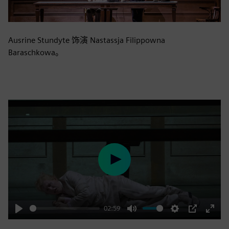
Ausrine Stundyte 饰演 Nastassja Filippowna
Baraschkowa。
Play
02:59
Play
Mute
Settings
PIP
Enter