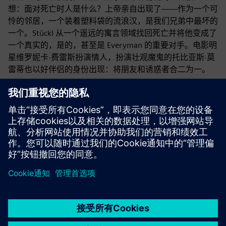
想：面对死亡时人是什么？上帝亲自出现了——作为一个可
怜的邻居，一个装着塑料袋的流浪汉，是我们兄弟中最坏的
一个。Stückl 从一个遥远的寓言领域找回死亡并将他变成了
一个真实的，是的，甚至是 Everyman 的重要对手。电影明
星维罗妮卡·费雷斯扮演情人，扮演壮观魔鬼的托比亚斯·莫
雷蒂也以好伴侣的身份出现：将朋友和诱惑者合二为一。
演员
导演：克里斯蒂安·斯图克尔 | 时长：100 分钟 | 主演：彼得
·西蒙尼舍克（Everyman）、维罗妮卡·费雷斯（帕拉莫
尔）、延斯·哈泽（死亡）、托比亚斯·莫雷蒂（好伙伴/恶
魔）、鲁道夫·韦斯利（上帝/一个可怜的邻居）、伊丽莎白·
拉思（Deeds）