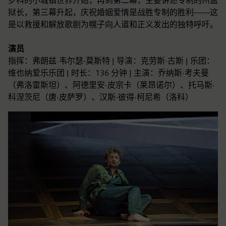
罗科的小城镇世界开始，再到第二幕，主要讲述专制的州监
狱长，第三幕升起，庆祝婚姻爱情是战胜专制的胜利——这
是以救援和解放歌剧为幌子向人道和正义发出的独特呼吁。
演员
指挥：弗朗兹·韦尔瑟-莫斯特 | 导演：克劳斯·古斯 | 乐团：
维也纳爱乐乐团 | 时长：136 分钟 | 主演：乔纳斯·考夫曼
（弗洛雷斯坦）、阿德里安·皮宗卡（莱昂诺尔）、托马斯·
科涅茨尼（唐·皮萨罗）、汉斯-彼得·柯尼希（洛科）