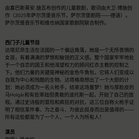
由塞巴斯蒂安·施瓦布创作的儿童歌剧，歌词由大卫·博施创
作（2025年萨尔茨堡音乐节，萨尔茨堡剧院——德语）。
萨尔茨堡音乐节和维也纳国家歌剧院联合制作。
西门子儿童节目
达塔尼昂生活在法国的一个偏远角落，她是一个无所畏惧的
女孩，有着满满的梦想和敏锐的正义感。整个国家牢牢地处
于一个自恋的国王和他渴望权力的顾问红衣主教的控制之
下。他们力量的关键是神秘的金色牛角包，它将人们变成以
自我为中心和残酷的生物。达塔格南想出了一个大胆的计
划：她必须成为一名火枪手，结束这场噩梦！她与厚脸皮的
马Holgär和有些笨拙但勇敢的波托斯一起，开始了自己的旅
程。通过史诗般的冒险和疯狂的对抗，这三位自称火枪手证
明了相信某件事、为之奋斗、为彼此挺身而出是值得的——
所有这些都是为了一个人，一个人为所有人！
演员