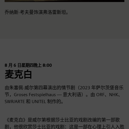
乔纳斯·考夫曼饰演弗洛雷斯坦。
8 月 6 日星期四晚上 8:00
麦克白
由朱塞佩·威尔第四幕演出的情节剧（2023 年萨尔茨堡音乐
节，Groses Festspielhaus — 意大利语）。由 ORF、NHK、
SWR/ARTE 和 UNITEL 制作的。
《麦克白》是威尔第根据莎士比亚的戏剧改编的第一部歌
剧，他很欣赏莎士比亚的戏剧：这是一部在心理上引人入胜