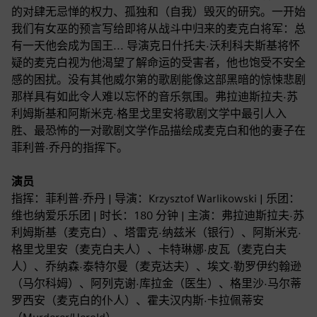
的对肆无忌惮的权力、孤独和（自我）毁灭的研究。一开始
我们有女巫的预言写给即将从战斗中归来的麦克白将军：总
有一天他会成为国王... 导演克日什托夫·沃利科夫斯基将怀
疑的麦克白视为他渴望了解命运的受害者，他也饱受不安全
感的困扰。没有其他威尔第的歌剧能像这部黑暗的惊悚悲剧
那样具有如此令人难以忘怀的音乐氛围。弗拉迪斯拉夫·苏
利姆斯基和阿斯米克·格里戈里安将歌剧文学中最引人入
胜、最恐怖的一对歌剧文学作品描绘成麦克白和他的妻子在
菲利普·乔丹的指挥下。
演员
指挥：菲利普·乔丹 | 导演：Krzysztof Warlikowski | 乐团：
维也纳爱乐乐团 | 时长：180 分钟 | 主演：弗拉迪斯拉夫·苏
利姆斯基（麦克白）、塔雷克·纳兹米（银行）、阿斯米克·
格里戈里安（麦克白夫人）、卡特琳娜·皮瓦（麦克白夫
人）、乔纳森·泰特尔曼（麦克达夫）、埃文·勒罗伊约翰逊
（马尔科姆）、阿列克谢·库拉金（医生）、格里沙·马尔蒂
罗西安（麦克白的仆人）、霍夫汉内斯·卡拉佩蒂安