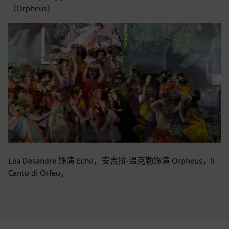
（Orpheus）
Lea Desandre 饰演 Echo，安吉拉·温克勒饰演 Orpheus，Il
Canto di Orfeo。