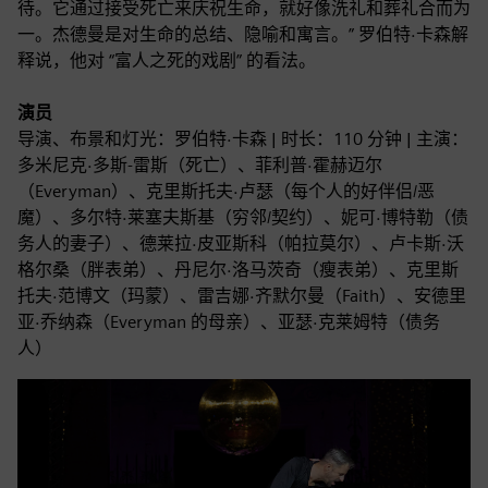
待。它通过接受死亡来庆祝生命，就好像洗礼和葬礼合而为
一。杰德曼是对生命的总结、隐喻和寓言。” 罗伯特·卡森解
释说，他对 “富人之死的戏剧” 的看法。
演员
导演、布景和灯光：罗伯特·卡森 | 时长：110 分钟 | 主演：
多米尼克·多斯-雷斯（死亡）、菲利普·霍赫迈尔
（Everyman）、克里斯托夫·卢瑟（每个人的好伴侣/恶
魔）、多尔特·莱塞夫斯基（穷邻/契约）、妮可·博特勒（债
务人的妻子）、德莱拉·皮亚斯科（帕拉莫尔）、卢卡斯·沃
格尔桑（胖表弟）、丹尼尔·洛马茨奇（瘦表弟）、克里斯
托夫·范博文（玛蒙）、雷吉娜·齐默尔曼（Faith）、安德里
亚·乔纳森（Everyman 的母亲）、亚瑟·克莱姆特（债务
人）