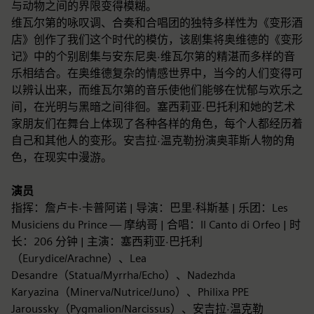
与动物之间的界限变得模糊。
维瓦尔第的咏叹调、合奏和合唱团的独特多样性为《变形酒
店》创作了我们这个时代的模仿，该剧集将奥维德的《变形
记》中的个别剧集与安东尼奥·维瓦尔第的精湛而多样的音
乐相结合。在奥维德复杂的情感世界中，当今的人们变得可
以辨认出来，而维瓦尔第的音乐使他们能够在忧郁与欢乐之
间，在光明与黑暗之间徘徊。塞西莉亚·巴托利和她的艺术
家朋友们在舞台上体现了各种各样的角色，每个人都经历着
自己和其他人的变形。安吉拉·温克勒扮演奥菲斯人物的角
色，在现实中漫游。
演员
指挥：詹卢卡·卡普阿诺 | 导演：巴里·科斯基 | 乐团：Les
Musiciens du Prince — 摩纳哥 | 合唱：Il Canto di Orfeo | 时
长：206 分钟 | 主演：塞西莉亚·巴托利
（Eurydice/Arachne）、Lea
Desandre（Statua/Myrrha/Echo）、Nadezhda
Karyazina（Minerva/Nutrice/Juno）、Philixa PPE
Jaroussky（Pygmalion/Narcissus）、安吉拉·温克勒