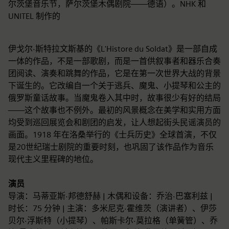
尔茨堡音乐节，萨尔茨堡木偶剧院——德语）。NHK 和
UNITEL 制作的
伊戈尔·斯特拉文斯基的《L'Histore du Soldat》是一部自成
一体的作品，不是一部歌剧，而是一首供叙事者和器乐合奏
团阅读、演奏和跳舞的作品，它是在第一次世界大战的背景
下诞生的。它改编自一个关于逃兵、魔鬼、小提琴和公主的
俄罗斯童话故事。当魔鬼卷入其中时，故事很少有好的结局
——这个故事也不例外。最初的风景概念在美学和实用方面
均受到巡回展览会和剧团的启发，让人想起街头民谣演员的
画面。1918 年在洛桑举行的《士兵历史》全球首演，不仅
是20世纪瑞士剧院的重要时刻，也巩固了该作品作为音乐
现代主义里程碑的地位。
演员
导演：马蒂亚斯·邦德舒赫 | 木偶和设备：乔治·巴塞利兹 |
时长：75 分钟 | 主演：多米尼克·霍维茨（演讲者）、伊莎
贝尔·浮斯特（小提琴）、帕斯卡尔·莫拉格（单簧管）、乔