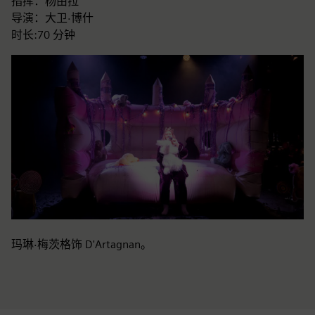
指挥：杨由拉
导演：大卫·博什
时长:70 分钟
玛琳·梅茨格饰 D'Artagnan。