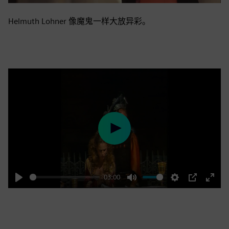
Helmuth Lohner 像魔鬼一样大放异彩。
Play
03:00
Play
Mute
Settings
PIP
Enter
fulls