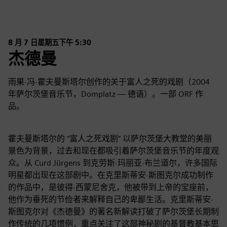
8 月 7 日星期五下午 5:30
杰德曼
雨果·冯·霍夫曼斯塔尔创作的关于富人之死的戏剧（2004
年萨尔茨堡音乐节，Domplatz — 德语）。一部 ORF 作
品。
霍夫曼斯塔尔的 “富人之死戏剧” 以萨尔茨堡大教堂的美丽
景色为背景，过去和现在都吸引着萨尔茨堡音乐节的年度观
众。从 Curd Jürgens 到克劳斯·玛丽亚·布兰道尔，许多国际
明星都出现在这部剧中。在克里斯蒂安·斯图克尔成功制作
的作品中，是彼得·西蒙尼舍克，他被带到上帝的宝座前，
他作为垂死的节俭者来解释自己的卑鄙生活。克里斯蒂安·
斯图克尔对《杰德曼》的著名新解读打破了萨尔茨堡长期制
作传统的几项惯例，重点关注了这部神秘剧的基督教基本思