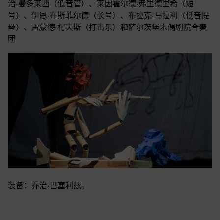
治·曼多莱西（低音管）、莱因霍尔德·弗里德里希（短
号）、伊恩·布斯菲尔德（长号）、布拉克·马拉利（低音提
琴）、雷蒙德·柯夫斯（打击乐）和萨尔茨堡木偶剧院合奏
团
装备：乔治·巴塞利兹。