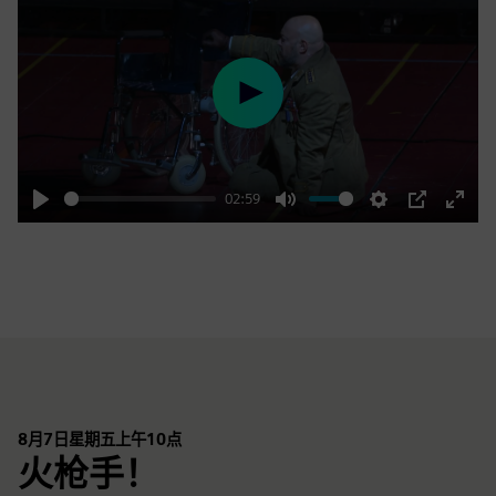
Play
02:59
Play
Mute
Settings
PIP
Enter
fulls
8月7日星期五上午10点
火枪手！