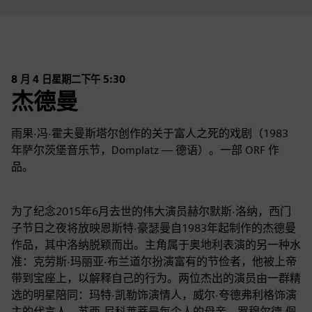
8 月 4 日星期二下午 5:30
杰德曼
雨果·冯·霍夫曼斯塔尔创作的关于富人之死的戏剧（1983
年萨尔茨堡音乐节，Domplatz — 德语）。一部 ORF 作
品。
为了纪念2015年6月去世的伟大演员赫尔默斯·洛纳，西门
子节日之夜将放映恩斯特·豪瑟曼自1983年起制作的杰德曼
作品，其中洛纳脱颖而出。主角属于奥地利表演的另一种水
准：克劳斯·玛丽亚·布兰道尔扮演富有的节俭者，他被上帝
带到宝座上，以解释自己的行为。两位杰出的演员由一群精
选的明星陪同：玛特·凯勒饰演情人，威尔·夸德弗利格饰演
主的代言人，苏西·尼科莱蒂是每个人的母亲，罗穆尔德·佩