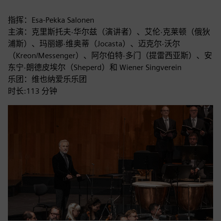
指挥：Esa-Pekka Salonen
主演：克里斯托夫·华尔兹（演讲者）、艾伦·克莱顿（俄狄
浦斯）、玛丽娜·维奥蒂（Jocasta）、迈克尔·沃尔
（Kreon/Messenger）、阿尔伯特·多门（提雷西亚斯）、安
东宁·朗德皮埃尔（Sheperd）和 Wiener Singverein
乐团：维也纳爱乐乐团
时长:113 分钟