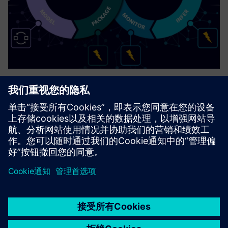
Industrial AI (on Edge)
Deploy AI models effectively & safely on the shop floor.
了解更多信息
京ICP备06054295号
京公网安备 11010502040638号