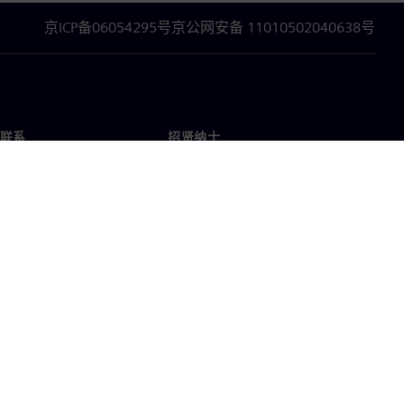
京ICP备06054295号
京公网安备 11010502040638号
联系
招贤纳士
招贤纳士
办事处
空缺职位
企业信息
隐私声明
Cookie 声明
使用条款
数字身份证
举报