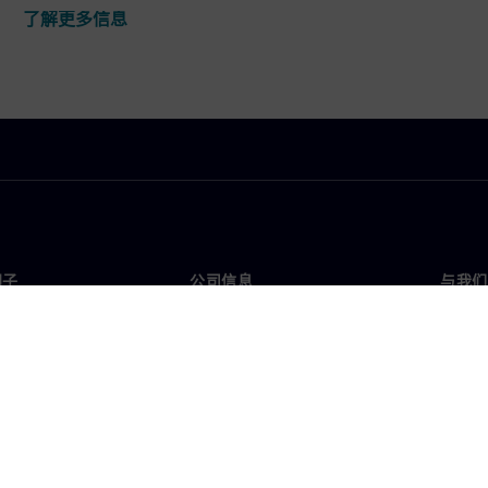
了解更多信息
门子
公司信息
与我们
们
公司
联系
投资者关系
全球
媒体
策略