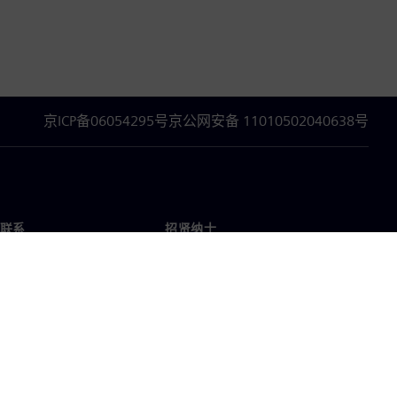
京ICP备06054295号
京公网安备 11010502040638号
联系
招贤纳士
招贤纳士
办事处
空缺职位