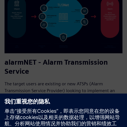
alarmNET - Alarm Transmission
Service
The target users are existing or new ATSPs (Alarm
Transmission Service Provider) looking to implement an
innovative, fully digitalized OEM solution. It is a SaaS for
EN-certified alarm transmission from fire and intruder
alarm sys...
了解更多信息