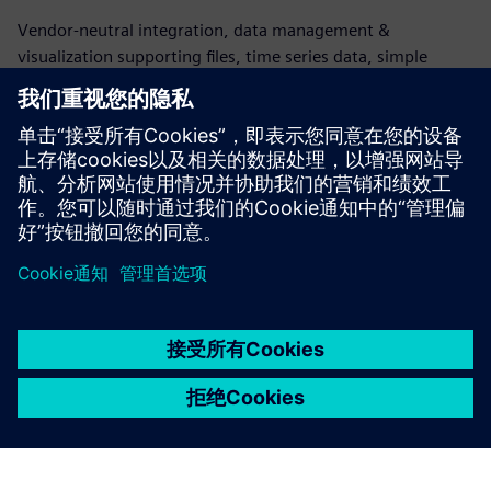
Vendor-neutral integration, data management &
visualization supporting files, time series data, simple
instruments, relational data, metadata & chemical
structures. Supports FAIR data & compliance, enabling
organizations to harnes...
了解更多信息
京ICP备06054295号
京公网安备 11010502040638号