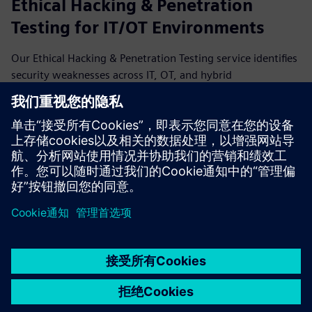
Ethical Hacking & Penetration
Testing for IT/OT Environments
Our Ethical Hacking & Penetration Testing service identifies
security weaknesses across IT, OT, and hybrid
environments. We simulate real-world attacks to assess
technical controls, processes, and human factors, enabling
risk-base...
了解更多信息
京ICP备06054295号
京公网安备 11010502040638号