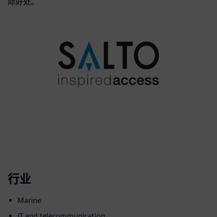
际好处。
行业
Marine
IT and telecommunication