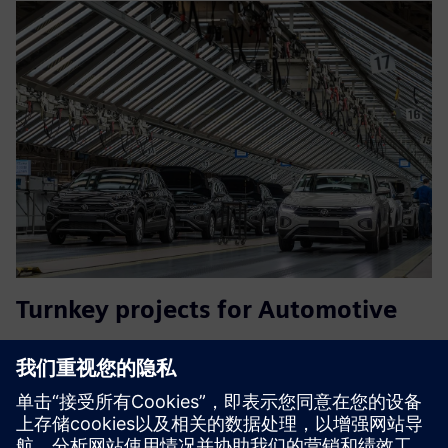
Turnkey projects for Automotive
Turnkey project supplier for Automotive production lines.
Full integration of Siemens Automation, MES, SCADA,
Digital Twins, Inspection and Robotics.
了解更多信息