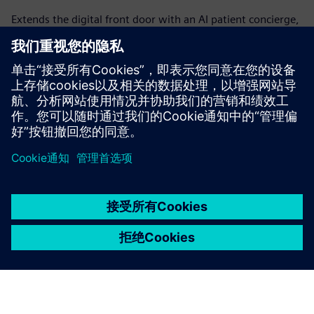
Extends the digital front door with an AI patient concierge,
web admission, QR self check-in, intelligent patient
routing, patient call systems & integrated service booking.
Automates patient intake, arrival and service coordinati...
了解更多信息
京ICP备06054295号
京公网安备 11010502040638号