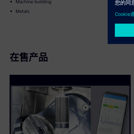
Machine building
Metals
在售产品