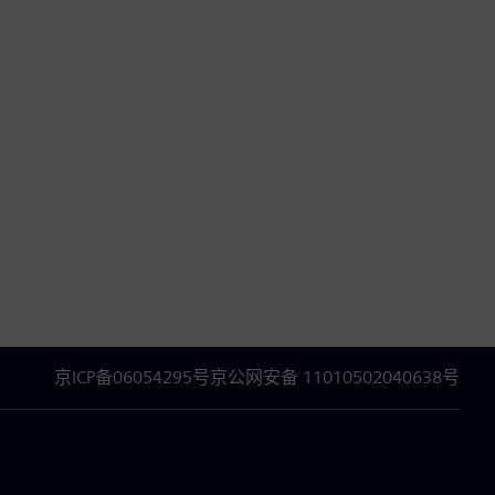
京ICP备06054295号
京公网安备 11010502040638号