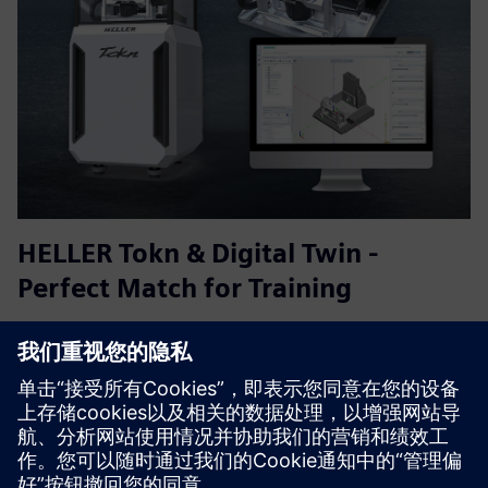
HELLER Tokn & Digital Twin -
Perfect Match for Training
A compact CNC machine by HELLER with SINUMERIK ONE
control with the associated Digital Twin opens up new
technical training possibilities.
了解更多信息