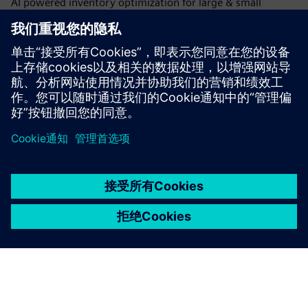
AI powered inventory optimization for large & small
companies – reduces stockouts, integrates with ERP/APS,
and delivers fast setup, seamless use, and immediate,
actionable insights via Honeycomb.
了解更多信息
京ICP备06054295号
京公网安备 11010502040638号